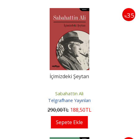
35
%
İçimizdeki Şeytan
Sabahattin Ali
Telgrafhane Yayınları
290
,00
TL
188
,50
TL
Sepete Ekle