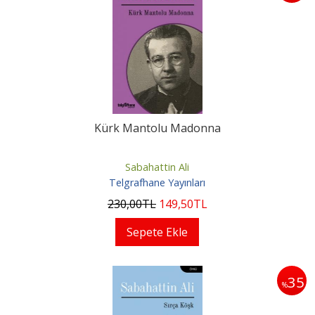
Kürk Mantolu Madonna
Sabahattin Ali
Telgrafhane Yayınları
230
,00
TL
149
,50
TL
Sepete Ekle
35
%