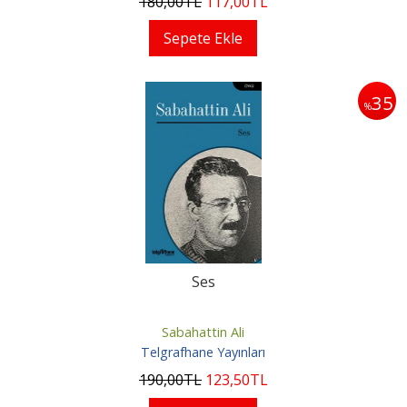
180
,00
TL
117
,00
TL
Sepete Ekle
35
%
Ses
Sabahattin Ali
Telgrafhane Yayınları
190
,00
TL
123
,50
TL