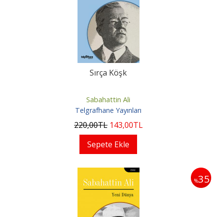
Sırça Köşk
Sabahattin Ali
Telgrafhane Yayınları
220
,00
TL
143
,00
TL
Sepete Ekle
35
%