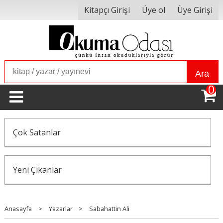
Kitapçı Girişi
Üye ol
Üye Girişi
Ara
0
Çok Satanlar
Yeni Çıkanlar
Anasayfa
>
Yazarlar
>
Sabahattin Ali