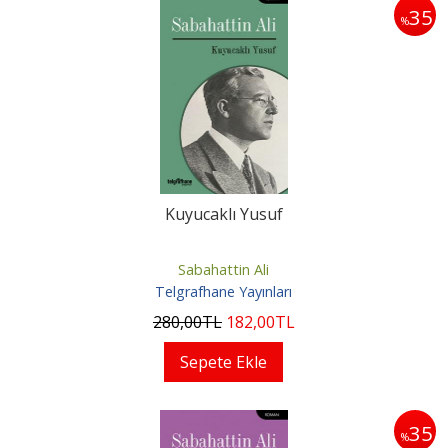
35
%
Kuyucaklı Yusuf
Sabahattin Ali
Telgrafhane Yayınları
280
,00
TL
182
,00
TL
Sepete Ekle
35
%