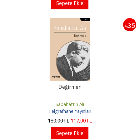
Sepete Ekle
35
%
Değirmen
Sabahattin Ali
Telgrafhane Yayınları
180
,00
TL
117
,00
TL
Sepete Ekle