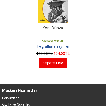
Yeni Dünya
Sabahattin Ali
Telgrafhane Yayınları
160
,00
TL
104
,00
TL
Sepete Ekle
Müşteri Hizmetleri
Hakkımızda
Gizlilik ve Güvenlik