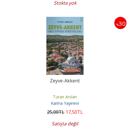
Stokta yok
30
%
Zeyve-Akkent
Turan Arslan
Karina Yayınevi
25
,00
TL
17
,50
TL
Satışta değil