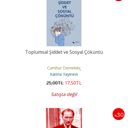
Toplumsal Şiddet ve Sosyal Çöküntü
Cumhur Demirkılıç
Karina Yayınevi
25
,00
TL
17
,50
TL
Satışta değil
30
%