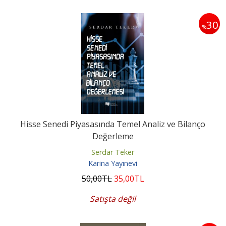
30
%
Hisse Senedi Piyasasında Temel Analiz ve Bilanço
Değerleme
Serdar Teker
Karina Yayınevi
50
,00
TL
35
,00
TL
Satışta değil