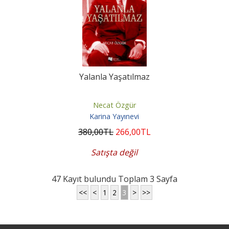
Yalanla Yaşatılmaz
Necat Özgür
Karina Yayınevi
380
,00
TL
266
,00
TL
Satışta değil
47 Kayıt bulundu Toplam 3 Sayfa
<<
<
1
2
3
>
>>