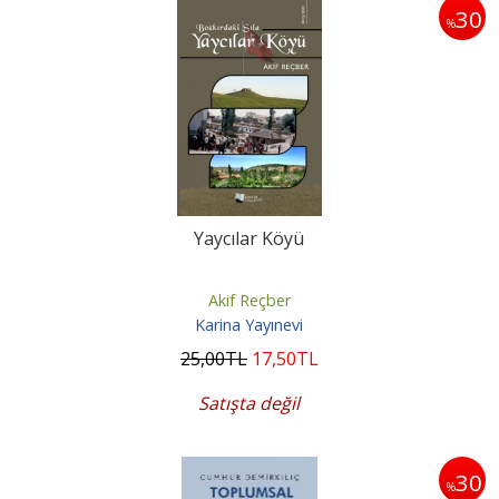
30
%
Yaycılar Köyü
Akif Reçber
Karina Yayınevi
25
,00
TL
17
,50
TL
Satışta değil
30
%