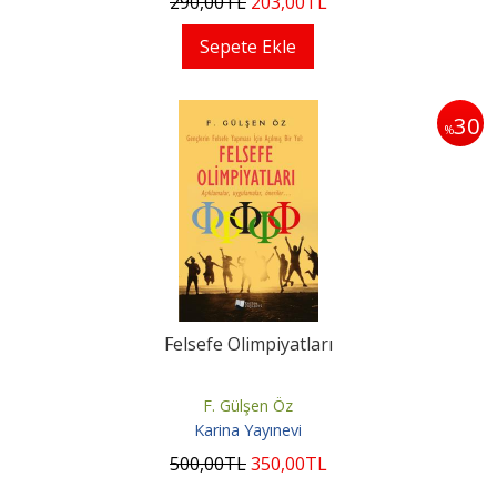
290
,00
TL
203
,00
TL
Sepete Ekle
30
%
Felsefe Olimpiyatları
F. Gülşen Öz
Karina Yayınevi
500
,00
TL
350
,00
TL