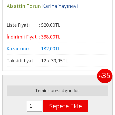
Alaattin Torun
Karina Yayınevi
Liste Fiyatı
:
520
,00
TL
İndirimli Fiyat
:
338
,00
TL
Kazancınız
:
182
,00
TL
Taksitli fiyat
:
12 x
39
,95
TL
35
%
Temin süresi 4 gündür.
Sepete Ekle