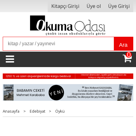
Kitapçı Girişi
Üye ol
Üye Girişi
Ara
0
Anasayfa
>
Edebiyat
>
Öykü