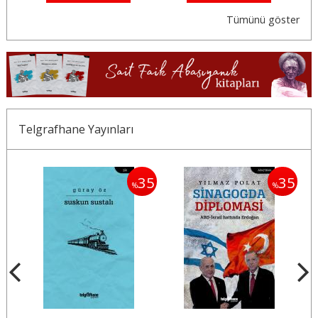
Tümünü göster
Telgrafhane Yayınları
35
35
35
%
%