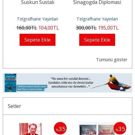
bi
Suskun Sustalı
Sinagogda Diplomasi
Ma
Telgrafhane Yayınları
Telgrafhane Yayınları
160
,00
TL
104
,00
TL
300
,00
TL
195
,00
TL
Sepete Ekle
Sepete Ekle
Tümünü göster
Setler
30
35
35
%
%