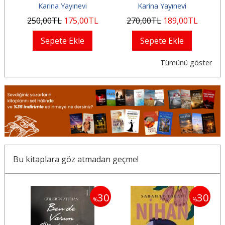
Karina Yayınevi
Karina Yayınevi
250
,00
TL
175
,00
TL
270
,00
TL
189
,00
TL
Sepete Ekle
Sepete Ekle
Tümünü göster
Bu kitaplara göz atmadan geçme!
30
30
30
%
%