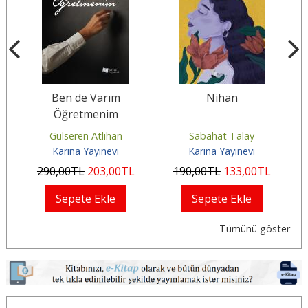
Ben de Varım
Nihan
Öğretmenim
Gülseren Atlıhan
Sabahat Talay
Karina Yayınevi
Karina Yayınevi
290
,00
TL
203
,00
TL
190
,00
TL
133
,00
TL
Sepete Ekle
Sepete Ekle
Tümünü göster