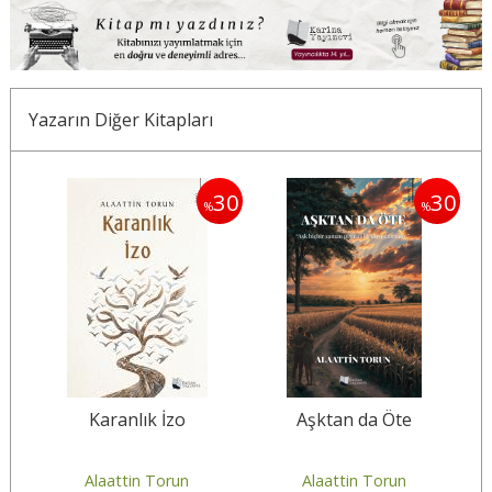
Yazarın Diğer Kitapları
30
30
30
%
%
Karanlık İzo
Aşktan da Öte
Alaattin Torun
Alaattin Torun