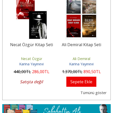
i
Necat Özgür Kitap Seti
Ali Demiral Kitap Seti
M
Necat Özgür
Ali Demiral
Karina Yayınevi
Karina Yayınevi
440
,00
TL
286
,00
TL
1.370
,00
TL
890
,50
TL
2
Satışta değil
Sepete Ekle
Tümünü göster