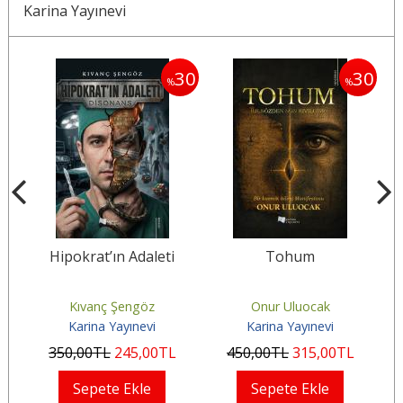
Karina Yayınevi
30
30
30
%
%
a
Hipokrat’ın Adaleti
Tohum
Kıvanç Şengöz
Onur Uluocak
Karina Yayınevi
Karina Yayınevi
350
,00
TL
245
,00
TL
450
,00
TL
315
,00
TL
Sepete Ekle
Sepete Ekle