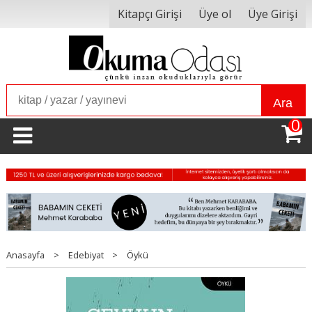
Kitapçı Girişi
Üye ol
Üye Girişi
Ara
0
Anasayfa
>
Edebiyat
>
Öykü