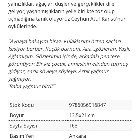
yalnızlıklar, ağaçlar, düşler ve gerçeklikler dile
geliyor; yaşanmışlıkların yelle birlikte toz olup
uçmadığına tanık oluyoruz Ceyhun Atuf Kansu’nun
öykülerinde.
“Aynaya bakayım biraz. Kulaklarımı örten saçları
kesiyor berber. Küçük burnum. Aaa…gözlerim. Yaşlı.
Ağlamışım. Gözlerimin içinde, arkadaki pencere
görünüyor: Bir kız çocuk, annesinin elinden tutmuş
gidiyor, şarkı söyleye söyleye. Artık yağmur
yağmıyor.
‘Baba yağmur bitti!’”
Stok Kodu
:
9786056916847
Boyut
:
13,5x21 cm
Sayfa Sayısı
:
168
Basım Yeri
:
Ankara