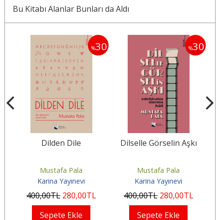
Bu Kitabı Alanlar Bunları da Aldı
35
30
30
%
%
k
Dilden Dile
Dilselle Görselin Aşkı
Ma
Mustafa Pala
Mustafa Pala
Karina Yayınevi
Karina Yayınevi
400
,00
TL
280
,00
TL
400
,00
TL
280
,00
TL
Sepete Ekle
Sepete Ekle