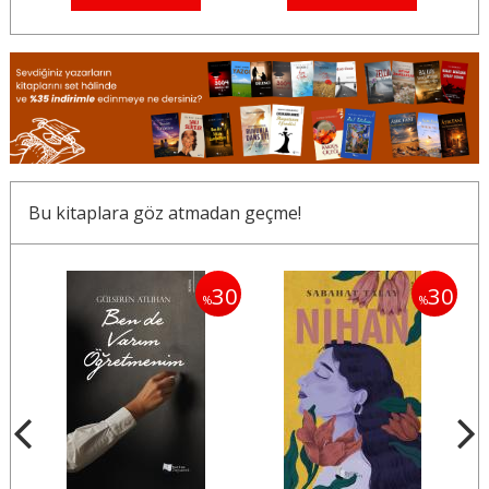
Bu kitaplara göz atmadan geçme!
30
30
30
%
%