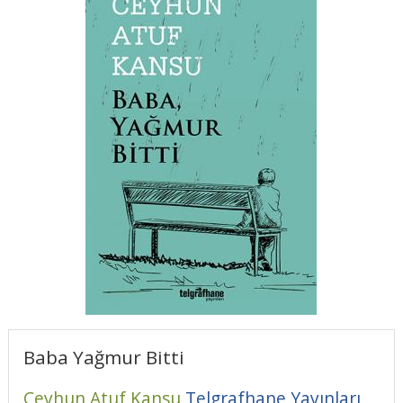
Baba Yağmur Bitti
Ceyhun Atuf Kansu
Telgrafhane Yayınları