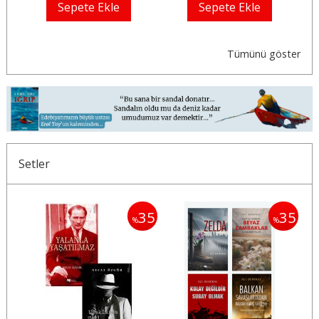
Sepete Ekle
Sepete Ekle
Tümünü göster
Setler
30
35
35
%
%