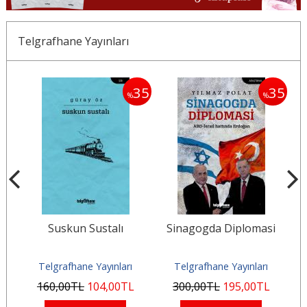
Telgrafhane Yayınları
35
35
35
%
%
bi
Suskun Sustalı
Sinagogda Diplomasi
Ma
Telgrafhane Yayınları
Telgrafhane Yayınları
160
,00
TL
104
,00
TL
300
,00
TL
195
,00
TL