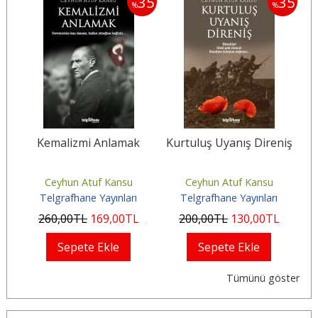
35
35
35
%
%
si
Kemalizmi Anlamak
Kurtuluş Uyanış Direniş
B
Ceyhun Atuf Kansu
Ceyhun Atuf Kansu
Telgrafhane Yayınları
Telgrafhane Yayınları
260
,00
TL
169
,00
TL
200
,00
TL
130
,00
TL
Sepete Ekle
Sepete Ekle
Tümünü göster