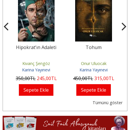
a
Hipokrat’ın Adaleti
Tohum
Kıvanç Şengöz
Onur Uluocak
Karina Yayınevi
Karina Yayınevi
350
,00
TL
245
,00
TL
450
,00
TL
315
,00
TL
Sepete Ekle
Sepete Ekle
Tümünü göster