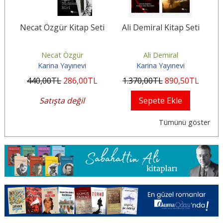
i
Necat Özgür Kitap Seti
Ali Demiral Kitap Seti
M
Necat Özgür
Ali Demiral
Karina Yayınevi
Karina Yayınevi
440
,00
TL
286
,00
TL
1.370
,00
TL
890
,50
TL
2
Satışta değil
Sepete Ekle
Tümünü göster