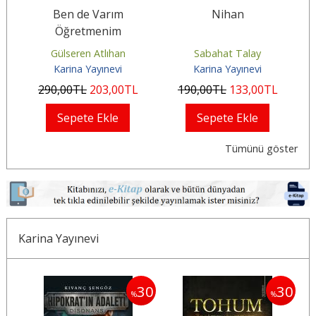
Ben de Varım
Nihan
Öğretmenim
Gülseren Atlıhan
Sabahat Talay
Karina Yayınevi
Karina Yayınevi
290
,00
TL
203
,00
TL
190
,00
TL
133
,00
TL
Sepete Ekle
Sepete Ekle
Tümünü göster
Karina Yayınevi
30
30
30
%
%