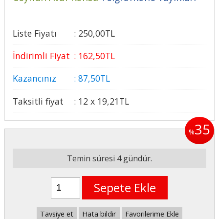
Liste Fiyatı
:
250
,00
TL
İndirimli Fiyat
:
162
,50
TL
Kazancınız
:
87
,50
TL
Taksitli fiyat
:
12 x
19
,21
TL
35
%
Temin süresi 4 gündür.
Sepete Ekle
Tavsiye et
Hata bildir
Favorilerime Ekle