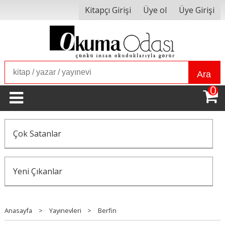
Kitapçı Girişi
Üye ol
Üye Girişi
Ara
0
Çok Satanlar
Yeni Çıkanlar
Anasayfa
>
Yayınevleri
>
Berfin