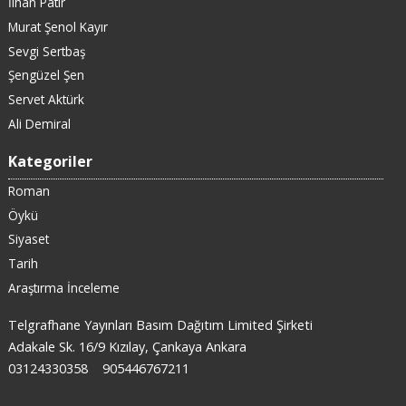
İlhan Patır
Murat Şenol Kayır
Sevgi Sertbaş
Şengüzel Şen
Servet Aktürk
Ali Demiral
Kategoriler
Roman
Öykü
Siyaset
Tarih
Araştırma İnceleme
Telgrafhane Yayınları Basım Dağıtım Limited Şirketi
Adakale Sk. 16/9 Kızılay, Çankaya Ankara
03124330358
905446767211