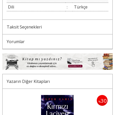
Dili
:
Türkçe
Taksit Seçenekleri
Yorumlar
Yazarın Diğer Kitapları
30
30
%