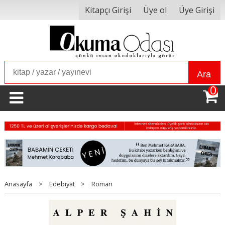
Kitapçı Girişi
Üye ol
Üye Girişi
Ara
0
Anasayfa
>
Edebiyat
>
Roman