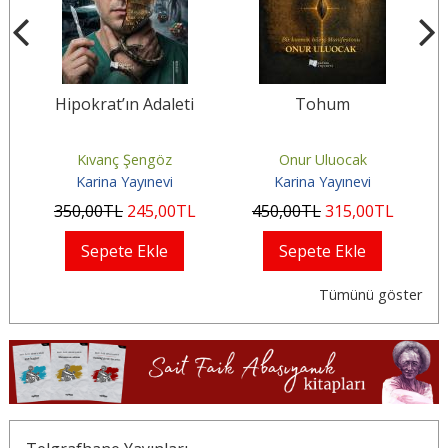
a
Hipokrat’ın Adaleti
Tohum
Kıvanç Şengöz
Onur Uluocak
Karina Yayınevi
Karina Yayınevi
350
,00
TL
245
,00
TL
450
,00
TL
315
,00
TL
Sepete Ekle
Sepete Ekle
Tümünü göster