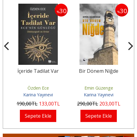
30
30
30
%
%
ğı
İçeride Tadilat Var
Bir Dönem Niğde
r
Özden Ece
Emin Güzenge
Karina Yayınevi
Karina Yayınevi
190
,00
TL
133
,00
TL
290
,00
TL
203
,00
TL
Sepete Ekle
Sepete Ekle