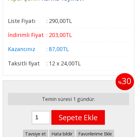
Liste Fiyatı
:
290
,00
TL
İndirimli Fiyat
:
203
,00
TL
Kazancınız
:
87
,00
TL
Taksitli fiyat
:
12 x
24
,00
TL
30
%
Temin süresi 1 gündür.
Sepete Ekle
Tavsiye et
Hata bildir
Favorilerime Ekle