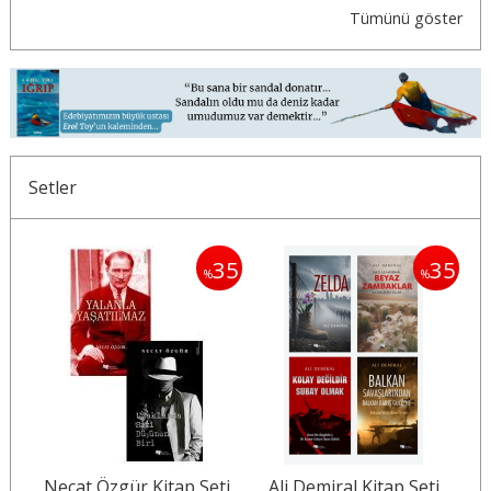
Tümünü göster
Setler
30
35
35
%
%
i
Necat Özgür Kitap Seti
Ali Demiral Kitap Seti
M