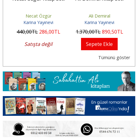
Necat Özgür
Ali Demiral
Karina Yayınevi
Karina Yayınevi
440
,00
TL
286
,00
TL
1.370
,00
TL
890
,50
TL
2
Satışta değil
Sepete Ekle
Tümünü göster