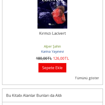
Kırmızı Lacivert
Alper Şahin
Karina Yayınevi
180
,00
TL
126
,00
TL
Sepete Ekle
Tümünü göster
Bu Kitabı Alanlar Bunları da Aldı