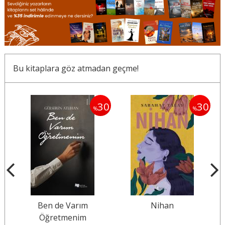
Bu kitaplara göz atmadan geçme!
30
30
30
%
%
Ben de Varım
Nihan
Öğretmenim