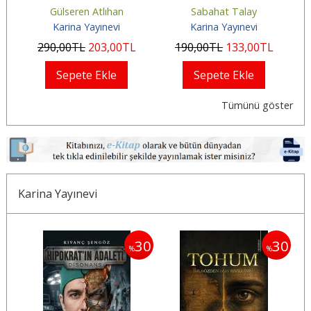
Gülseren Atlıhan
Sabahat Talay
Karina Yayınevi
Karina Yayınevi
290
,00
TL
203
,00
TL
190
,00
TL
133
,00
TL
Sepete Ekle
Sepete Ekle
Tümünü göster
Karina Yayınevi
30
30
30
%
%