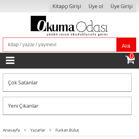
Kitapçı Girişi
Üye ol
Üye Girişi
Ara
0
Çok Satanlar
Yeni Çıkanlar
Anasayfa
>
Yazarlar
>
Furkan Bulut