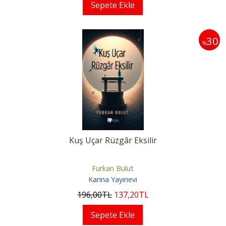
Sepete Ekle
30
%
Kuş Uçar Rüzgâr Eksilir
Furkan Bulut
Karina Yayınevi
196
,00
TL
137
,20
TL
Sepete Ekle