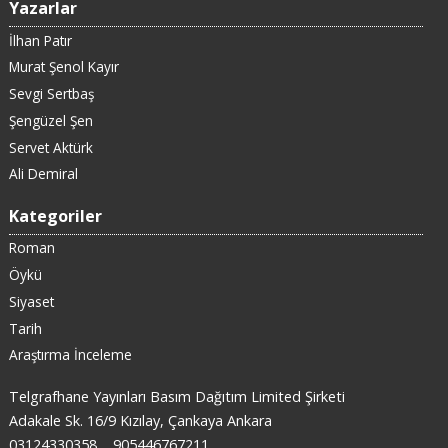
Yazarlar
İlhan Patır
Murat Şenol Kayır
Sevgi Sertbaş
Şengüzel Şen
Servet Aktürk
Ali Demiral
Kategoriler
Roman
Öykü
Siyaset
Tarih
Araştırma İnceleme
Telgrafhane Yayınları Basım Dağıtım Limited Şirketi
Adakale Sk. 16/9 Kızılay, Çankaya Ankara
03124330358
905446767211