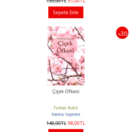
130
,00
TL
91
,00
TL
Sepete Ekle
30
%
Çiçek Öfkesi
Furkan Bulut
Karina Yayınevi
140
,00
TL
98
,00
TL