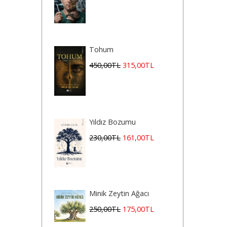
Tohum
450
,00
TL
315
,00
TL
Yıldız Bozumu
230
,00
TL
161
,00
TL
Minik Zeytin Ağacı
250
,00
TL
175
,00
TL