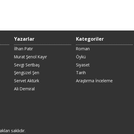
Yazarlar
Kategoriler
İlhan Patır
Roman
Murat Şenol Kayır
Öykü
Sevgi Sertbaş
Siyaset
Şengüzel Şen
Tarih
Servet Aktürk
Araştırma İnceleme
Ali Demiral
rı saklıdır.