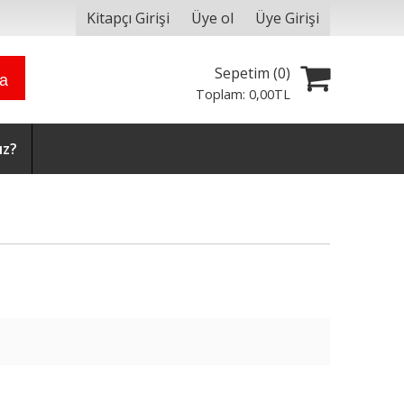
Kitapçı Girişi
Üye ol
Üye Girişi
Sepetim (
0
)
ra
Toplam:
0
,00
TL
ız?