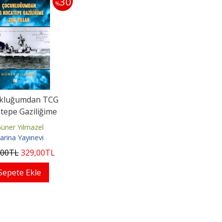
30
%
kluğumdan TCG
tepe Gaziliğime
üner Yılmazel
arina Yayınevi
,00
TL
329
,00
TL
Sepete Ekle