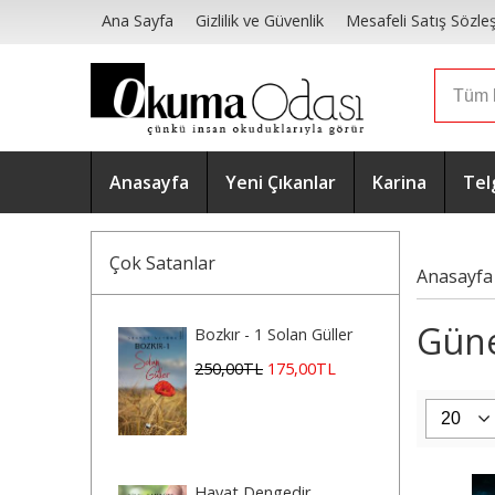
Ana Sayfa
Gizlilik ve Güvenlik
Mesafeli Satış Sözle
Anasayfa
Yeni Çıkanlar
Karina
Tel
Çok Satanlar
Anasayfa
Güne
Bozkır - 1 Solan Güller
250
,00
TL
175
,00
TL
Hayat Dengedir