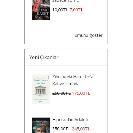
sadece 10 TL!
10
,00
TL
7
,00
TL
Tümünü göster
Yeni Çıkanlar
Zihnindeki Hamster'a
Kahve Ismarla
250
,00
TL
175
,00
TL
Hipokrat’ın Adaleti
350
,00
TL
245
,00
TL