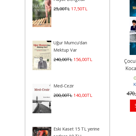
25
,00
TL
17
,50
TL
Uğur Mumcu’dan
Mektup Var
240
,00
TL
156
,00
TL
Çocu
Koca
G
K
Med-Cezir
470
200
,00
TL
140
,00
TL
Eski Kaset 15 TL yerine