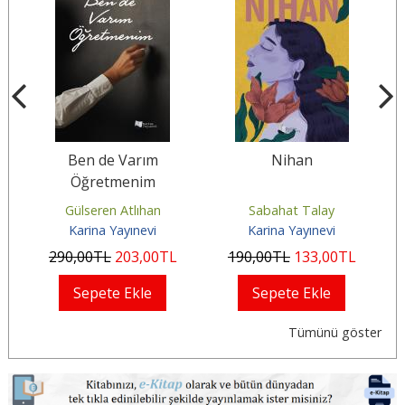
Ben de Varım
Nihan
Öğretmenim
Gülseren Atlıhan
Sabahat Talay
Karina Yayınevi
Karina Yayınevi
290
,00
TL
203
,00
TL
190
,00
TL
133
,00
TL
Sepete Ekle
Sepete Ekle
Tümünü göster