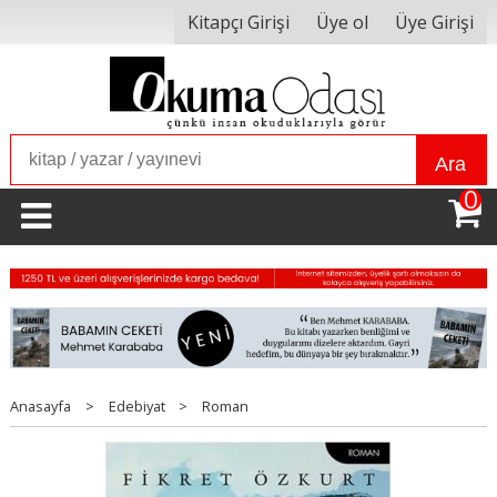
Kitapçı Girişi
Üye ol
Üye Girişi
Ara
0
Anasayfa
>
Edebiyat
>
Roman