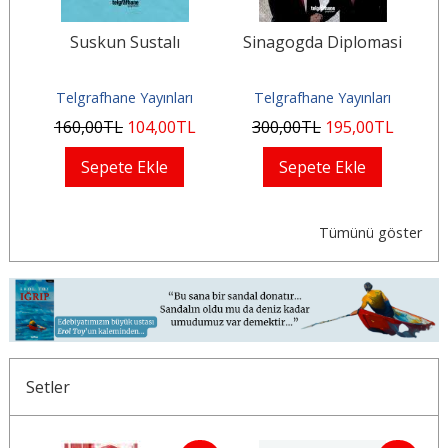
bi
Suskun Sustalı
Sinagogda Diplomasi
Ma
Telgrafhane Yayınları
Telgrafhane Yayınları
160
,00
TL
104
,00
TL
300
,00
TL
195
,00
TL
Sepete Ekle
Sepete Ekle
Tümünü göster
Setler