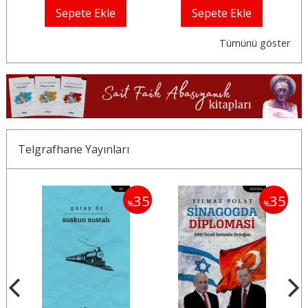
Sepete Ekle
Sepete Ekle
Tümünü göster
Telgrafhane Yayınları
35
35
35
%
%