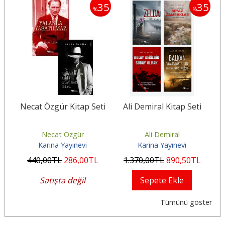
30
35
35
%
%
i
Necat Özgür Kitap Seti
Ali Demiral Kitap Seti
M
Necat Özgür
Ali Demiral
Karina Yayınevi
Karina Yayınevi
440
,00
TL
286
,00
TL
1.370
,00
TL
890
,50
TL
2
Satışta değil
Sepete Ekle
Tümünü göster