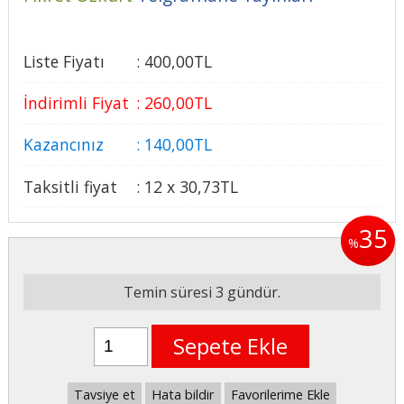
Liste Fiyatı
:
400
,00
TL
İndirimli Fiyat
:
260
,00
TL
Kazancınız
:
140
,00
TL
Taksitli fiyat
:
12 x
30
,73
TL
35
%
Temin süresi 3 gündür.
Sepete Ekle
Tavsiye et
Hata bildir
Favorilerime Ekle