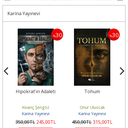
Karina Yayınevi
30
30
30
%
%
a
Hipokrat’ın Adaleti
Tohum
Kıvanç Şengöz
Onur Uluocak
Karina Yayınevi
Karina Yayınevi
350
,00
TL
245
,00
TL
450
,00
TL
315
,00
TL