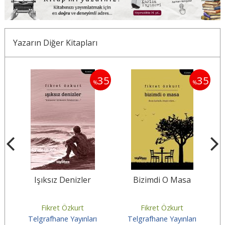
Yazarın Diğer Kitapları
35
35
35
%
%
Işıksız Denizler
Bizimdi O Masa
Fikret Özkurt
Fikret Özkurt
Telgrafhane Yayınları
Telgrafhane Yayınları