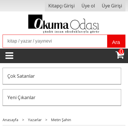
Kitapçı Girişi
Üye ol
Üye Girişi
Ara
0
Çok Satanlar
Yeni Çıkanlar
Anasayfa
>
Yazarlar
>
Metin Şahin