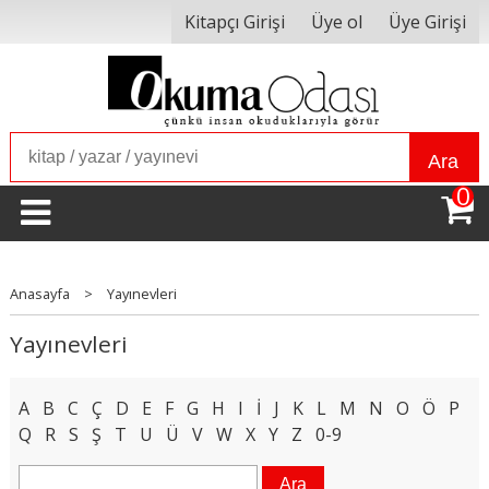
Kitapçı Girişi
Üye ol
Üye Girişi
Ara
0
Anasayfa
>
Yayınevleri
Yayınevleri
A
B
C
Ç
D
E
F
G
H
I
İ
J
K
L
M
N
O
Ö
P
Q
R
S
Ş
T
U
Ü
V
W
X
Y
Z
0-9