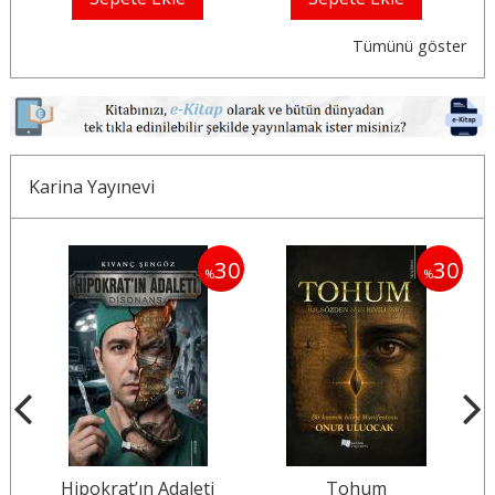
Tümünü göster
Karina Yayınevi
30
30
30
%
%
a
Hipokrat’ın Adaleti
Tohum