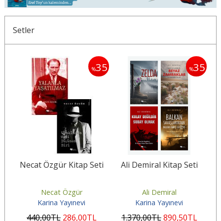
Setler
30
35
35
%
%
i
Necat Özgür Kitap Seti
Ali Demiral Kitap Seti
M
Necat Özgür
Ali Demiral
Karina Yayınevi
Karina Yayınevi
440
,00
TL
286
,00
TL
1.370
,00
TL
890
,50
TL
2