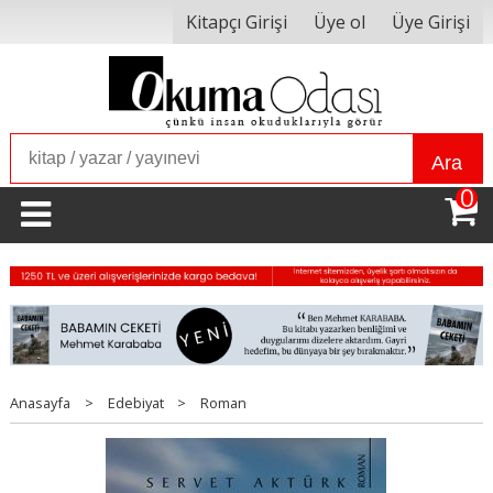
Kitapçı Girişi
Üye ol
Üye Girişi
Ara
0
Anasayfa
>
Edebiyat
>
Roman