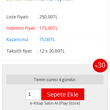
Liste Fiyatı
:
250
,00
TL
İndirimli Fiyat
:
175
,00
TL
Kazancınız
:
75
,00
TL
Taksitli fiyat
:
12 x
20
,69
TL
30
%
Temin süresi 4 gündür.
Sepete Ekle
e-Kitap Satın Al (Play Store)