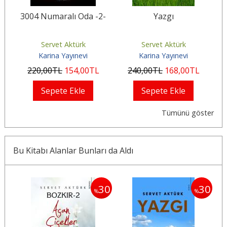
ti
3004 Numaralı Oda -2-
Yazgı
Servet Aktürk
Servet Aktürk
Karina Yayınevi
Karina Yayınevi
220
,00
TL
154
,00
TL
240
,00
TL
168
,00
TL
Sepete Ekle
Sepete Ekle
Tümünü göster
Bu Kitabı Alanlar Bunları da Aldı
30
30
30
%
%