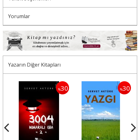
Yorumlar
Yazarın Diğer Kitapları
35
30
30
%
%