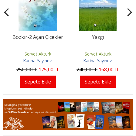
Bozkır-2 Açan Çiçekler
Yazgı
Servet Aktürk
Servet Aktürk
Karina Yayınevi
Karina Yayınevi
250
,00
TL
175
,00
TL
240
,00
TL
168
,00
TL
Sepete Ekle
Sepete Ekle