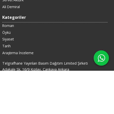
Ali Demiral
Kategoriler
Roman
Öykü
Siyaset
Tarih
Araştırma İnceleme
Telgrafhane Yayınları Basım Dağıtım Limited Şirketi
Adakale Sk. 16/9 Kızılay, Çankaya Ankara
X
03124330358
905446767211
Bizi takip edin