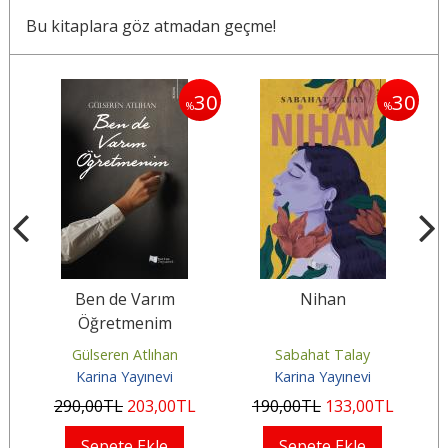
Bu kitaplara göz atmadan geçme!
30
30
30
%
%
Ben de Varım
Nihan
Öğretmenim
Gülseren Atlıhan
Sabahat Talay
Karina Yayınevi
Karina Yayınevi
290
,00
TL
203
,00
TL
190
,00
TL
133
,00
TL
Sepete Ekle
Sepete Ekle