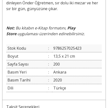
dinleyen Önder Öğretmen, sır dolu iki mezar ve her
sır bir gün, günyüzüne çıkar.
Not:
Bu kitabın e-Kitap formatını,
Play
Store
uygulaması üzerinden edinebilirsiniz.
Stok Kodu
:
9786257025423
Boyut
:
13,5 x 21 cm
Sayfa Sayısı
:
200
Basım Yeri
:
Ankara
Basım Tarihi
:
2020
Dili
:
Türkçe
Taksit Seçenekleri