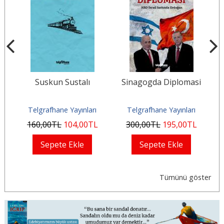
bi
Suskun Sustalı
Sinagogda Diplomasi
Ma
Telgrafhane Yayınları
Telgrafhane Yayınları
160
,00
TL
104
,00
TL
300
,00
TL
195
,00
TL
Sepete Ekle
Sepete Ekle
Tümünü göster