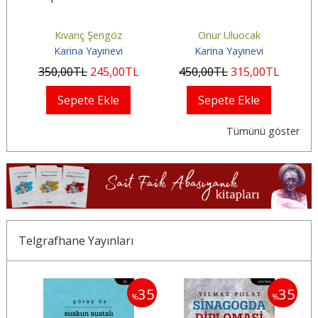
Kıvanç Şengöz
Onur Uluocak
Karina Yayınevi
Karina Yayınevi
350
,00
TL
245
,00
TL
450
,00
TL
315
,00
TL
Sepete Ekle
Sepete Ekle
Tümünü göster
Telgrafhane Yayınları
35
35
35
%
%