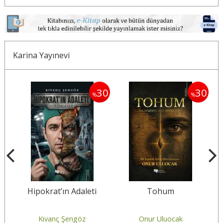
Karina Yayınevi
30
30
30
%
%
a
Hipokrat’ın Adaleti
Tohum
Kıvanç Şengöz
Onur Uluocak