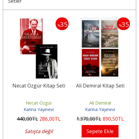
Setler
30
35
35
%
%
i
Necat Özgür Kitap Seti
Ali Demiral Kitap Seti
M
Necat Özgür
Ali Demiral
Karina Yayınevi
Karina Yayınevi
440
,00
TL
286
,00
TL
1.370
,00
TL
890
,50
TL
2
Satışta değil
Sepete Ekle