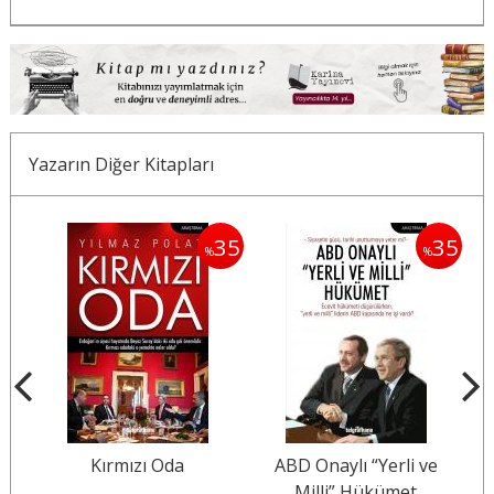
Yazarın Diğer Kitapları
5
35
35
%
%
Kırmızı Oda
ABD Onaylı “Yerli ve
CIA
Milli” Hükümet