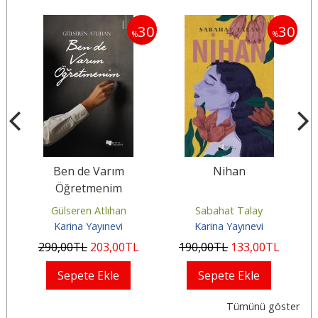
30
30
30
%
%
Ben de Varım
Nihan
Öğretmenim
Gülseren Atlıhan
Sabahat Talay
Karina Yayınevi
Karina Yayınevi
290
,00
TL
203
,00
TL
190
,00
TL
133
,00
TL
Sepete Ekle
Sepete Ekle
Tümünü göster