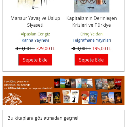
Mansur Yavaş ve Üslup
Kapitalizmin Derinleşen
Siyaseti
Krizleri ve Türkiye
Alpaslan Cengiz
Erinç Yeldan
Karina Yayınevi
Telgrafhane Yayınları
470
,00
TL
329
,00
TL
300
,00
TL
195
,00
TL
Sepete Ekle
Sepete Ekle
Bu kitaplara göz atmadan geçme!