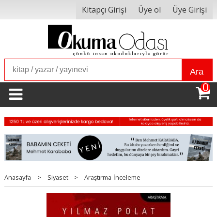
Kitapçı Girişi
Üye ol
Üye Girişi
Ara
0
Anasayfa
>
Siyaset
>
Araştırma-İnceleme