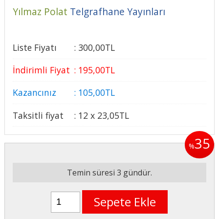
Yılmaz Polat
Telgrafhane Yayınları
Liste Fiyatı
:
300
,00
TL
İndirimli Fiyat
:
195
,00
TL
Kazancınız
:
105
,00
TL
Taksitli fiyat
:
12 x
23
,05
TL
35
%
Temin süresi 3 gündür.
Sepete Ekle