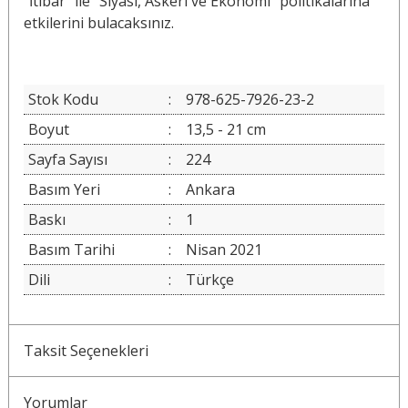
"İtibar" ile “Siyasi, Askeri ve Ekonomi" politikalarına
etkilerini bulacaksınız.
Stok Kodu
:
978-625-7926-23-2
Boyut
:
13,5 - 21 cm
Sayfa Sayısı
:
224
Basım Yeri
:
Ankara
Baskı
:
1
Basım Tarihi
:
Nisan 2021
Dili
:
Türkçe
Taksit Seçenekleri
Yorumlar