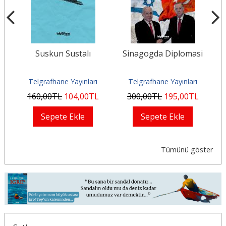
bi
Suskun Sustalı
Sinagogda Diplomasi
Ma
Telgrafhane Yayınları
Telgrafhane Yayınları
160
,00
TL
104
,00
TL
300
,00
TL
195
,00
TL
Sepete Ekle
Sepete Ekle
Tümünü göster