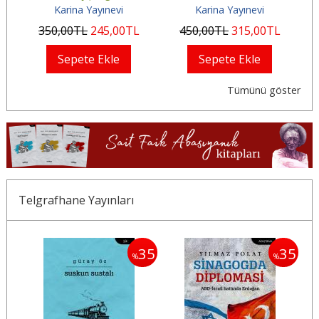
Karina Yayınevi
Karina Yayınevi
350
,00
TL
245
,00
TL
450
,00
TL
315
,00
TL
Sepete Ekle
Sepete Ekle
Tümünü göster
Telgrafhane Yayınları
35
35
35
%
%