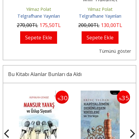
Yılmaz Polat
Yılmaz Polat
Telgrafhane Yayınları
Telgrafhane Yayınları
T
270
,00
TL
175
,50
TL
200
,00
TL
130
,00
TL
2
Sepete Ekle
Sepete Ekle
Tümünü göster
Bu Kitabı Alanlar Bunları da Aldı
35
30
35
%
%