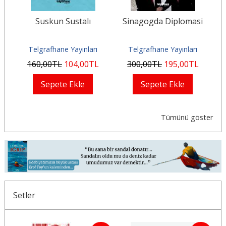
bi
Suskun Sustalı
Sinagogda Diplomasi
Ma
Telgrafhane Yayınları
Telgrafhane Yayınları
160
,00
TL
104
,00
TL
300
,00
TL
195
,00
TL
Sepete Ekle
Sepete Ekle
Tümünü göster
Setler