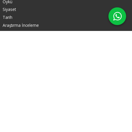
Öykü
Siyaset
Tarih
Araştırma İnceleme
X
Telgrafhane Yayınları Basım Dağıtım Limited Şirketi
Adakale Sk. 16/9 Kızılay, Çankaya Ankara
03124330358
905446767211
Bizi takip edin
© 2026 www.okumaodasi.com Tüm hakları
saklıdır.
E-ticaret