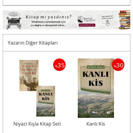
Yazarın Diğer Kitapları
30
35
30
%
%
Niyazi Kışla Kitap Seti
Kanlı Kis
N