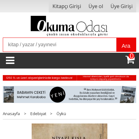
Kitapçı Girişi
Üye ol
Üye Girişi
Ara
0
Anasayfa
>
Edebiyat
>
Öykü