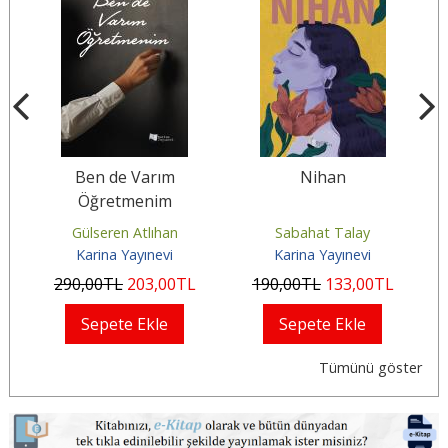
Ben de Varım
Nihan
Öğretmenim
Gülseren Atlıhan
Sabahat Talay
Karina Yayınevi
Karina Yayınevi
290
,00
TL
203
,00
TL
190
,00
TL
133
,00
TL
Sepete Ekle
Sepete Ekle
Tümünü göster