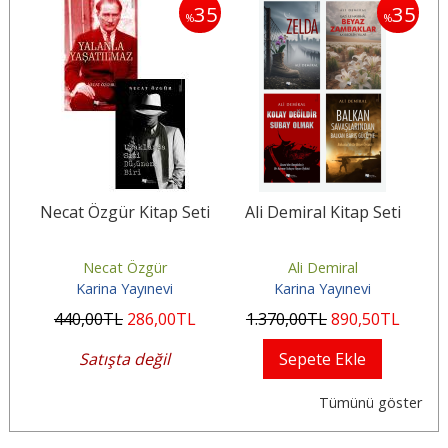
30
35
35
%
%
i
Necat Özgür Kitap Seti
Ali Demiral Kitap Seti
M
Necat Özgür
Ali Demiral
Karina Yayınevi
Karina Yayınevi
440
,00
TL
286
,00
TL
1.370
,00
TL
890
,50
TL
2
Satışta değil
Sepete Ekle
Tümünü göster