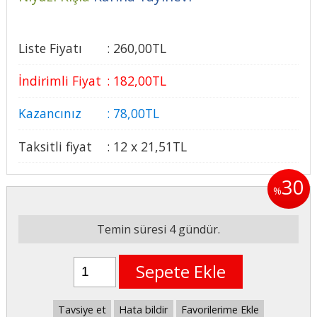
Liste Fiyatı
:
260
,00
TL
İndirimli Fiyat
:
182
,00
TL
Kazancınız
:
78
,00
TL
Taksitli fiyat
:
12 x
21
,51
TL
30
%
Temin süresi 4 gündür.
Sepete Ekle
Tavsiye et
Hata bildir
Favorilerime Ekle