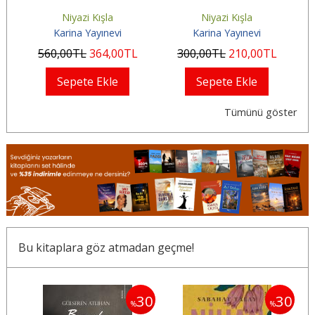
Niyazi Kışla
Niyazi Kışla
Karina Yayınevi
Karina Yayınevi
560
,00
TL
364
,00
TL
300
,00
TL
210
,00
TL
Sepete Ekle
Sepete Ekle
Tümünü göster
Bu kitaplara göz atmadan geçme!
30
30
30
%
%