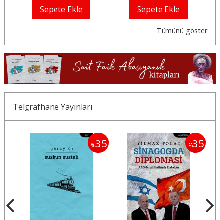
Sepete Ekle
Sepete Ekle
Tümünü göster
Telgrafhane Yayınları
35
35
35
%
%