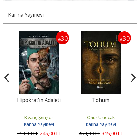
Karina Yayınevi
30
30
30
%
%
a
Hipokrat’ın Adaleti
Tohum
Kıvanç Şengöz
Onur Uluocak
Karina Yayınevi
Karina Yayınevi
350
,00
TL
245
,00
TL
450
,00
TL
315
,00
TL