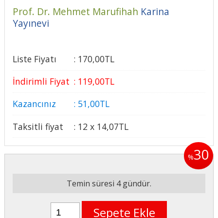
Prof. Dr. Mehmet Marufihah
Karina
Yayınevi
Liste Fiyatı
:
170
,00
TL
İndirimli Fiyat
:
119
,00
TL
Kazancınız
:
51
,00
TL
Taksitli fiyat
:
12 x
14
,07
TL
30
%
Temin süresi 4 gündür.
Sepete Ekle