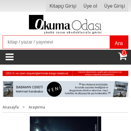
Kitapçı Girişi
Üye ol
Üye Girişi
Ara
0
Anasayfa
>
Araştırma