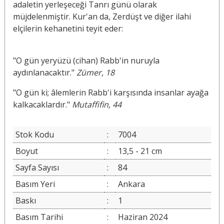
adaletin yerleşeceği Tanrı günü olarak
müjdelenmiştir. Kur'an da, Zerdüşt ve diğer ilahi
elçilerin kehanetini teyit eder:
"O gün yeryüzü (cihan) Rabb'in nuruyla
aydınlanacaktır."
Zümer, 18
"O gün ki; âlemlerin Rabb'i karşısında insanlar ayağa
kalkacaklardır."
Mutaffifin, 44
Stok Kodu
:
7004
Boyut
:
13,5 - 21 cm
Sayfa Sayısı
:
84
Basım Yeri
:
Ankara
Baskı
:
1
Basım Tarihi
:
Haziran 2024