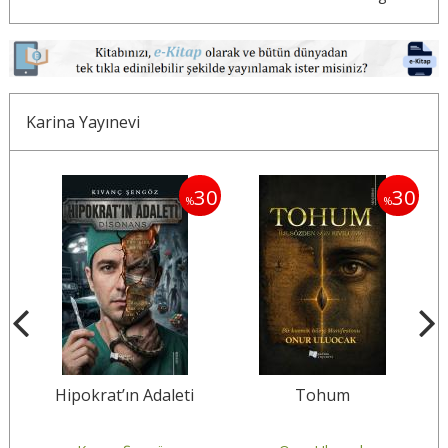
Karina Yayınevi
30
30
30
%
%
a
Hipokrat’ın Adaleti
Tohum