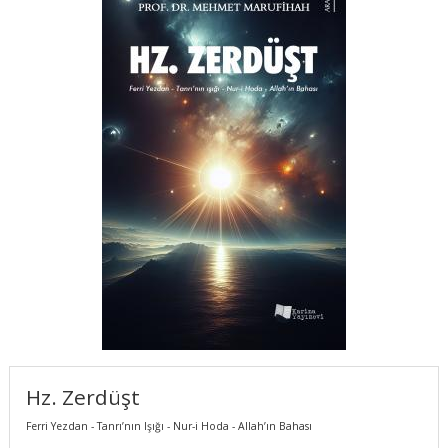
Hz. Zerdüşt
Ferri Yezdan - Tanrı’nın Işığı - Nur-i Hoda - Allah’ın Bahası