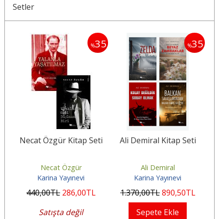
Setler
30
35
35
%
%
i
Necat Özgür Kitap Seti
Ali Demiral Kitap Seti
M
Necat Özgür
Ali Demiral
Karina Yayınevi
Karina Yayınevi
440
,00
TL
286
,00
TL
1.370
,00
TL
890
,50
TL
2
Satışta değil
Sepete Ekle