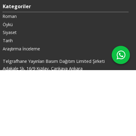
Kategoriler
Roman
Öykü
Siyaset
Tarih
Araştırma İnceleme
Telgrafhane Yayınları Basım Dağıtım Limited Şirketi
Adakale Sk. 16/9 Kızılay, Çankaya Ankara
X
03124330358
905446767211
Bizi takip edin
© 2026 www.okumaodasi.com Tüm hakları
saklıdır.