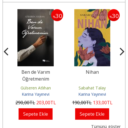
30
30
30
%
%
Ben de Varım
Nihan
Öğretmenim
Gülseren Atlıhan
Sabahat Talay
Karina Yayınevi
Karina Yayınevi
290
,00
TL
203
,00
TL
190
,00
TL
133
,00
TL
Sepete Ekle
Sepete Ekle
Tümünü göster