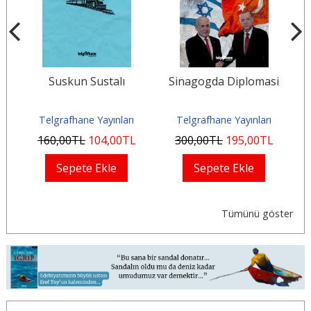
bi
Suskun Sustalı
Sinagogda Diplomasi
Ma
Telgrafhane Yayınları
Telgrafhane Yayınları
160
,00
TL
104
,00
TL
300
,00
TL
195
,00
TL
Sepete Ekle
Sepete Ekle
Tümünü göster