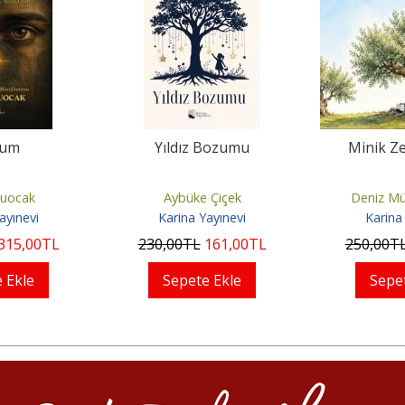
Bozumu
Minik Zeytin Ağacı
İnsan ve Evr
 Çiçek
Deniz Müjgan Furat
Hasa
ayınevi
Karina Yayınevi
Karina
161
,00
TL
250
,00
TL
175
,00
TL
300
,00
T
 Ekle
Sepete Ekle
Sepe