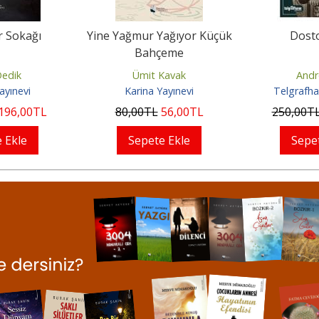
r Sokağı
Yine Yağmur Yağıyor Küçük
Dost
Bahçeme
Dedik
Ümit Kavak
Andr
ayınevi
Karina Yayınevi
Telgrafha
196
,00
TL
80
,00
TL
56
,00
TL
250
,00
T
 Ekle
Sepete Ekle
Sepe