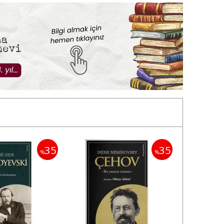
35
35
%
%