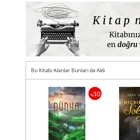
Bu Kitabı Alanlar Bunları da Aldı
35
30
%
%