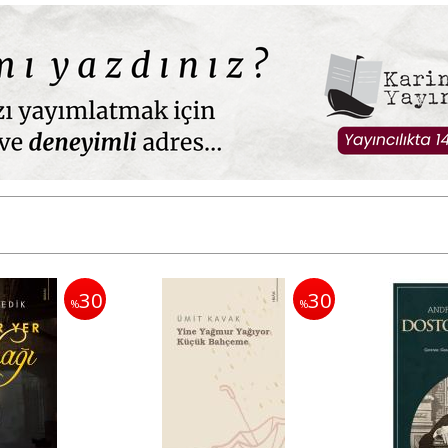
30
30
%
%