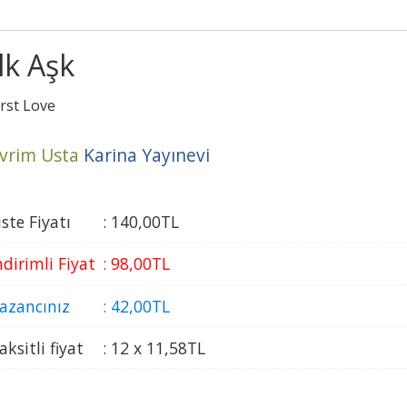
İlk Aşk
irst Love
vrim Usta
Karina Yayınevi
iste Fiyatı
:
140
,00
TL
ndirimli Fiyat
:
98
,00
TL
azancınız
:
42
,00
TL
aksitli fiyat
:
12 x
11
,58
TL