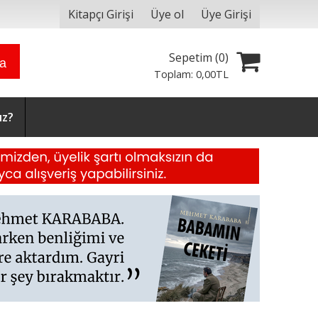
Kitapçı Girişi
Üye ol
Üye Girişi
Sepetim (
0
)
ra
Toplam:
0
,00
TL
ız?