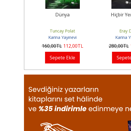
v
Dünya
Hiçbir Ye
rovsky
Tuncay Polat
Eray 
Yayınları
Karina Yayınevi
Karina Y
62
,50
TL
160
,00
TL
112
,00
TL
280
,00
TL
Ekle
Sepete Ekle
Sepete