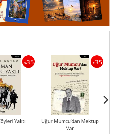
35
35
%
%
’dan Mektup
Bağımsızlık Devrimcisi
Dos
Var