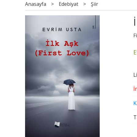
Anasayfa
>
Edebiyat
>
Şiir
F
E
L
İ
K
T