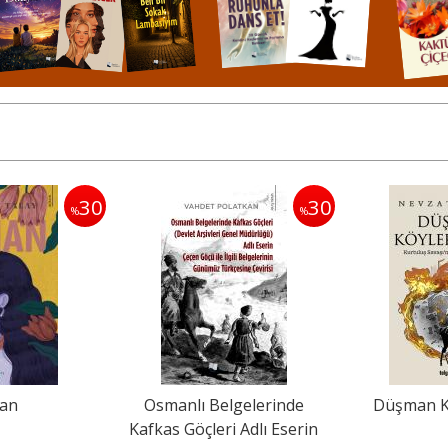
30
35
%
%
lgelerinde
Düşman Köyleri Yaktı
Uğur Mumcu
i Adlı Eserin