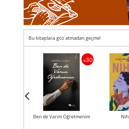
Bu kitaplara göz atmadan geçme!
30
30
%
%
Öğretmenim
Nihan
Osmanlı Be
Kafkas Göçler