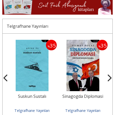
Telgrafhane Yayınları
35
35
35
%
%
bi
Suskun Sustalı
Sinagogda Diplomasi
Ma
Telgrafhane Yayınları
Telgrafhane Yayınları