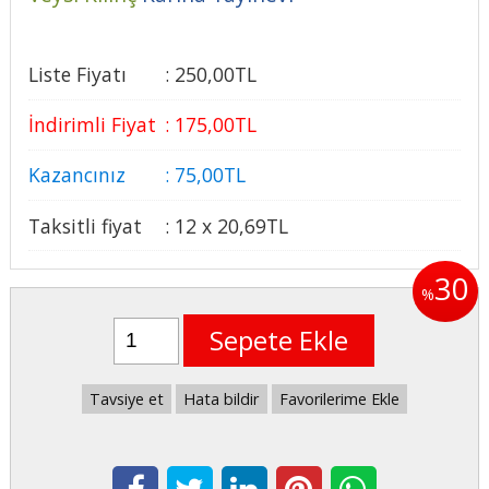
Liste Fiyatı
:
250
,00
TL
İndirimli Fiyat
:
175
,00
TL
Kazancınız
:
75
,00
TL
Taksitli fiyat
:
12 x
20
,69
TL
30
%
Sepete Ekle
Tavsiye et
Hata bildir
Favorilerime Ekle