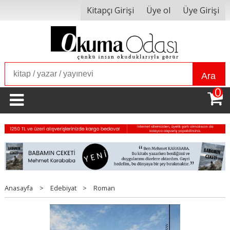
Kitapçı Girişi
Üye ol
Üye Girişi
Ara
0
Anasayfa
>
Edebiyat
>
Roman