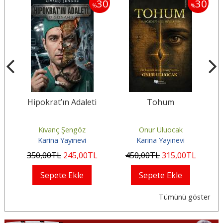
30
30
30
%
%
a
Hipokrat’ın Adaleti
Tohum
Kıvanç Şengöz
Onur Uluocak
Karina Yayınevi
Karina Yayınevi
350
,00
TL
245
,00
TL
450
,00
TL
315
,00
TL
Sepete Ekle
Sepete Ekle
Tümünü göster