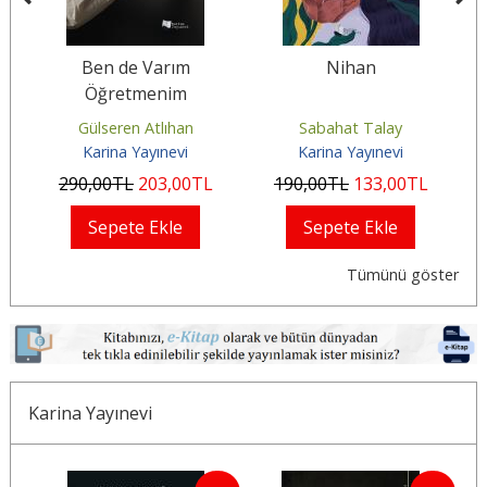
Ben de Varım
Nihan
Öğretmenim
Gülseren Atlıhan
Sabahat Talay
Karina Yayınevi
Karina Yayınevi
290
,00
TL
203
,00
TL
190
,00
TL
133
,00
TL
Sepete Ekle
Sepete Ekle
Tümünü göster
Karina Yayınevi