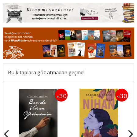
Bu kitaplara göz atmadan geçme!
30
30
30
%
%