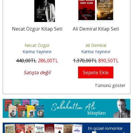
i
Necat Özgür Kitap Seti
Ali Demiral Kitap Seti
M
Necat Özgür
Ali Demiral
Karina Yayınevi
Karina Yayınevi
440
,00
TL
286
,00
TL
1.370
,00
TL
890
,50
TL
2
Satışta değil
Sepete Ekle
Tümünü göster