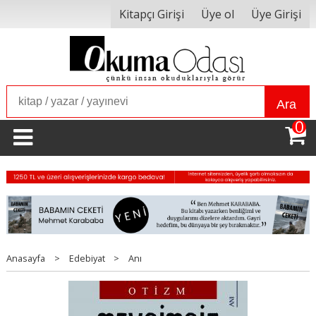
Kitapçı Girişi
Üye ol
Üye Girişi
Ara
0
Anasayfa
>
Edebiyat
>
Anı