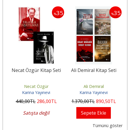
30
35
35
%
%
i
Necat Özgür Kitap Seti
Ali Demiral Kitap Seti
M
Necat Özgür
Ali Demiral
Karina Yayınevi
Karina Yayınevi
440
,00
TL
286
,00
TL
1.370
,00
TL
890
,50
TL
2
Satışta değil
Sepete Ekle
Tümünü göster