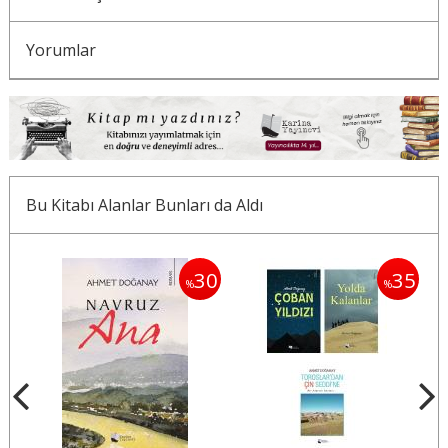
Yorumlar
Bu Kitabı Alanlar Bunları da Aldı
35
30
35
%
%