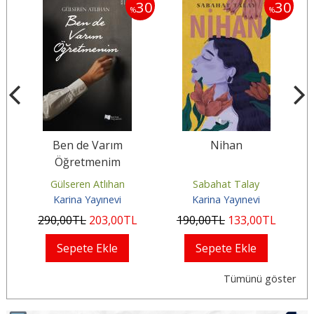
30
30
30
%
%
Ben de Varım
Nihan
Öğretmenim
Gülseren Atlıhan
Sabahat Talay
Karina Yayınevi
Karina Yayınevi
290
,00
TL
203
,00
TL
190
,00
TL
133
,00
TL
Sepete Ekle
Sepete Ekle
Tümünü göster