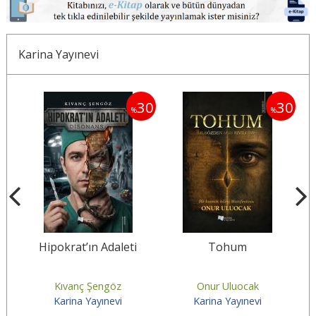
Karina Yayınevi
30
30
30
%
%
a
Hipokrat’ın Adaleti
Tohum
Kıvanç Şengöz
Onur Uluocak
Karina Yayınevi
Karina Yayınevi