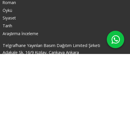
Roman
Öykü
Siyaset
Tarih
Araştırma İnceleme
Telgrafhane Yayınları Basım Dağıtım Limited Şirketi
Adakale Sk. 16/9 Kızılay, Çankaya Ankara
X
03124330358
905446767211
Bizi takip edin
© 2026 www.okumaodasi.com Tüm hakları
saklıdır.