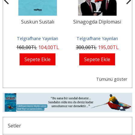
bi
Suskun Sustalı
Sinagogda Diplomasi
Ma
Telgrafhane Yayınları
Telgrafhane Yayınları
160
,00
TL
104
,00
TL
300
,00
TL
195
,00
TL
Sepete Ekle
Sepete Ekle
Tümünü göster
Setler