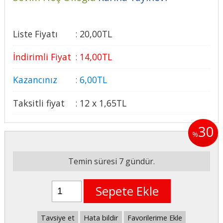
Liste Fiyatı
:
20
,00
TL
İndirimli Fiyat
:
14
,00
TL
Kazancınız
:
6
,00
TL
Taksitli fiyat
:
12 x
1
,65
TL
30
%
Temin süresi 7 gündür.
Sepete Ekle
Tavsiye et
Hata bildir
Favorilerime Ekle