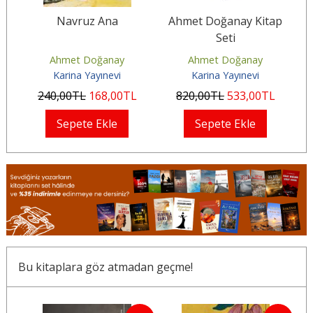
Navruz Ana
Ahmet Doğanay Kitap
Seti
Ahmet Doğanay
Ahmet Doğanay
Karina Yayınevi
Karina Yayınevi
240
,00
TL
168
,00
TL
820
,00
TL
533
,00
TL
Sepete Ekle
Sepete Ekle
Bu kitaplara göz atmadan geçme!