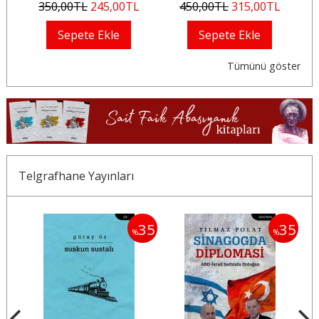
350
,00
TL
245
,00
TL
450
,00
TL
315
,00
TL
Sepete Ekle
Sepete Ekle
Tümünü göster
Telgrafhane Yayınları
35
35
35
%
%