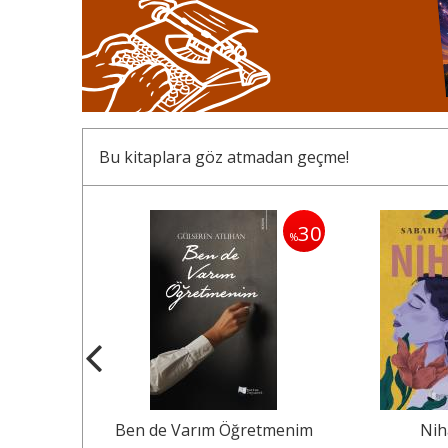
Bu kitaplara göz atmadan geçme!
30
30
%
%
ım Öğretmenim
Nihan
Osmanlı 