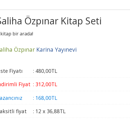
Saliha Özpınar Kitap Seti
 kitap bir arada!
aliha Özpınar
Karina Yayınevi
iste Fiyatı
:
480
,00
TL
ndirimli Fiyat
:
312
,00
TL
azancınız
:
168
,00
TL
aksitli fiyat
:
12 x
36
,88
TL