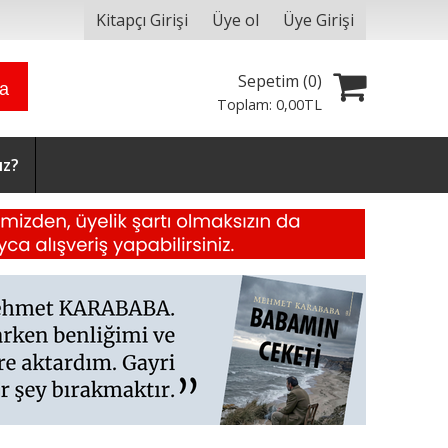
Kitapçı Girişi
Üye ol
Üye Girişi
Sepetim (
0
)
ra
Toplam:
0
,00
TL
ız?