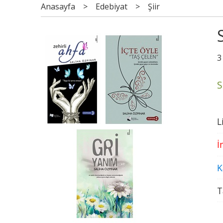
Anasayfa
>
Edebiyat
>
Şiir
3
S
L
İ
K
T