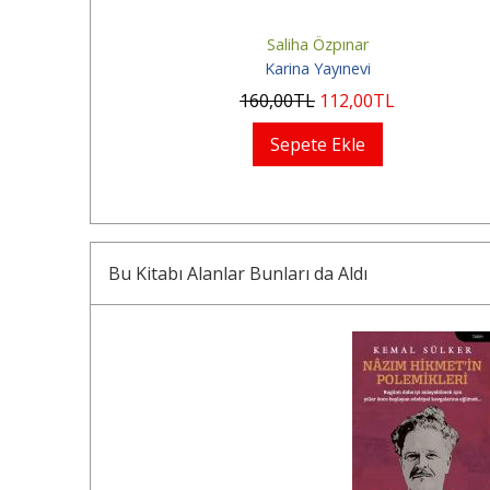
Saliha Özpınar
Karina Yayınevi
160
,00
TL
112
,00
TL
Sepete Ekle
Bu Kitabı Alanlar Bunları da Aldı
35
%