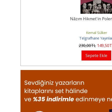
Nâzım Hikmet'in Polem
Kemal Sülker
Telgrafhane Yayınlar
230
,00
TL
149
,50
T
Sepete Ekle