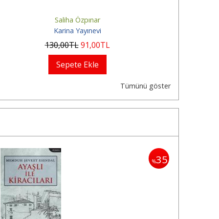
Saliha Özpınar
Karina Yayınevi
130
,00
TL
91
,00
TL
Sepete Ekle
Tümünü göster
35
%