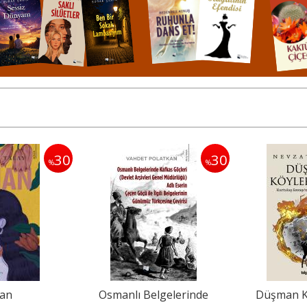
30
35
%
%
Belgelerinde
Düşman Köyleri Yaktı
Uğur Mu