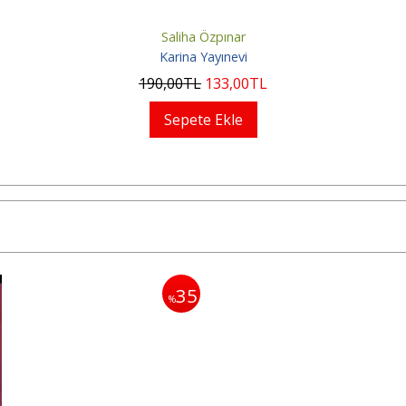
Saliha Özpınar
Karina Yayınevi
190
,00
TL
133
,00
TL
Sepete Ekle
35
%