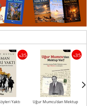
35
35
%
%
mcu’dan Mektup
Bağımsızlık Devrimcisi
D