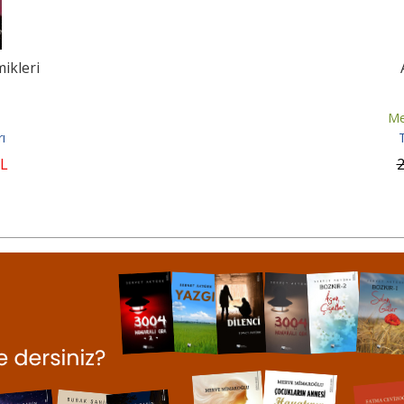
ikleri
Me
ı
L