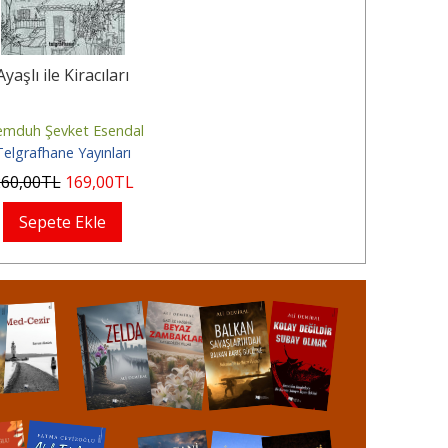
Ayaşlı ile Kiracıları
mduh Şevket Esendal
Telgrafhane Yayınları
260
,00
TL
169
,00
TL
Sepete Ekle