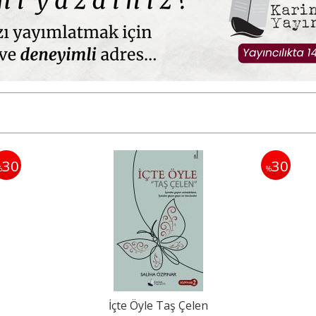
30
30
%
%
İçte Öyle Taş Çelen