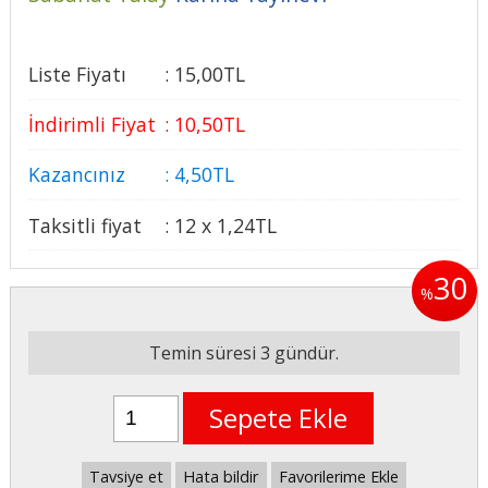
Liste Fiyatı
:
15
,00
TL
İndirimli Fiyat
:
10
,50
TL
Kazancınız
:
4
,50
TL
Taksitli fiyat
:
12 x
1
,24
TL
30
%
Temin süresi 3 gündür.
Sepete Ekle
Tavsiye et
Hata bildir
Favorilerime Ekle