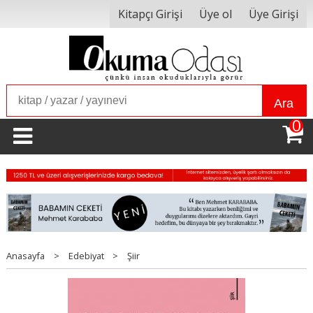
Kitapçı Girişi
Üye ol
Üye Girişi
Ara
0
Anasayfa
>
Edebiyat
>
Şiir