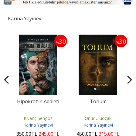
Karina Yayınevi
30
30
30
%
%
a
Hipokrat’ın Adaleti
Tohum
Kıvanç Şengöz
Onur Uluocak
Karina Yayınevi
Karina Yayınevi
350
,00
TL
245
,00
TL
450
,00
TL
315
,00
TL