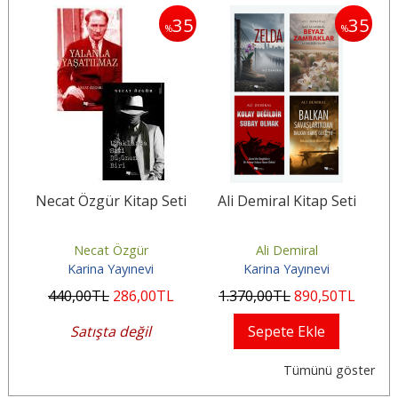
30
35
35
%
%
i
Necat Özgür Kitap Seti
Ali Demiral Kitap Seti
M
Necat Özgür
Ali Demiral
Karina Yayınevi
Karina Yayınevi
440
,00
TL
286
,00
TL
1.370
,00
TL
890
,50
TL
2
Satışta değil
Sepete Ekle
Tümünü göster