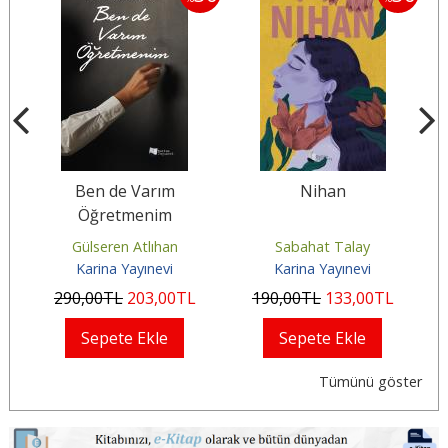
Ben de Varım
Nihan
Öğretmenim
Gülseren Atlıhan
Sabahat Talay
Karina Yayınevi
Karina Yayınevi
290
,00
TL
203
,00
TL
190
,00
TL
133
,00
TL
Sepete Ekle
Sepete Ekle
Tümünü göster