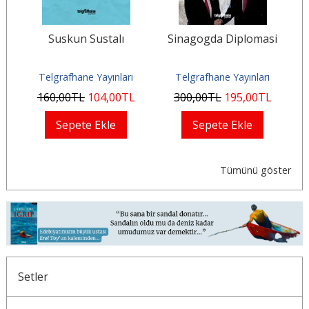
bi
Suskun Sustalı
Sinagogda Diplomasi
Ma
Telgrafhane Yayınları
Telgrafhane Yayınları
160
,00
TL
104
,00
TL
300
,00
TL
195
,00
TL
Sepete Ekle
Sepete Ekle
Tümünü göster
Setler