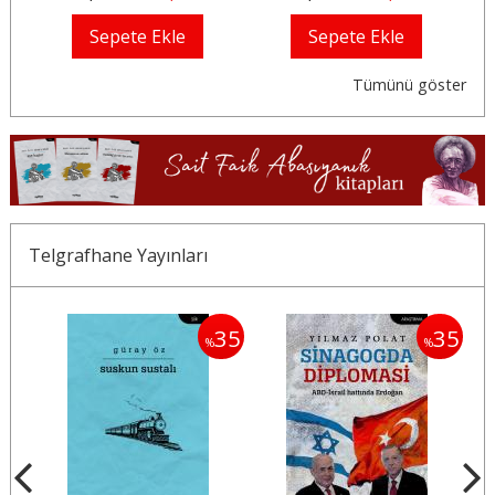
Sepete Ekle
Sepete Ekle
Tümünü göster
Telgrafhane Yayınları
35
35
35
%
%