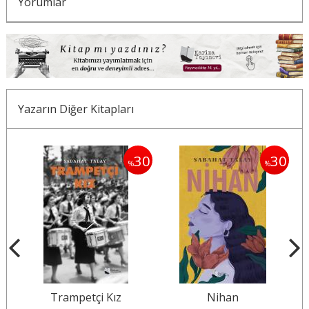
Yorumlar
Yazarın Diğer Kitapları
30
30
30
%
%
Trampetçi Kız
Nihan