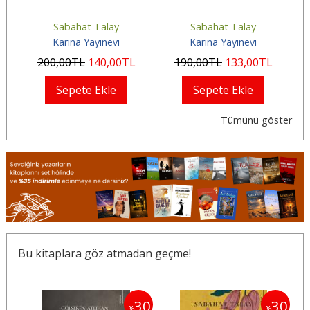
Sabahat Talay
Sabahat Talay
Karina Yayınevi
Karina Yayınevi
200
,00
TL
140
,00
TL
190
,00
TL
133
,00
TL
Sepete Ekle
Sepete Ekle
Tümünü göster
Bu kitaplara göz atmadan geçme!
30
30
30
%
%