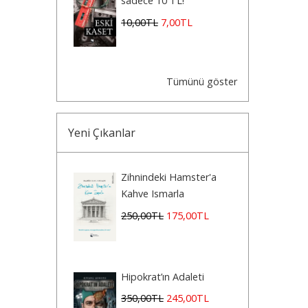
sadece 10 TL!
10
,00
TL
7
,00
TL
Tümünü göster
Yeni Çıkanlar
Zihnindeki Hamster'a
Kahve Ismarla
250
,00
TL
175
,00
TL
Hipokrat’ın Adaleti
350
,00
TL
245
,00
TL