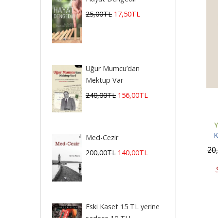
25
,00
TL
17
,50
TL
Uğur Mumcu’dan
Mektup Var
240
,00
TL
156
,00
TL
K
Med-Cezir
20
200
,00
TL
140
,00
TL
Eski Kaset 15 TL yerine