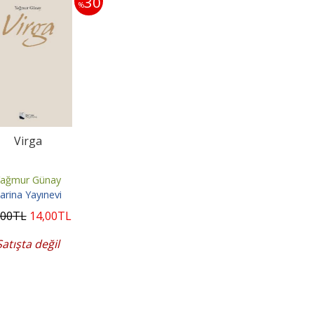
30
%
Virga
Yağmur Günay
arina Yayınevi
,00
TL
14
,00
TL
Satışta değil