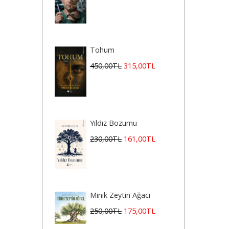
Tohum
450
,00
TL
315
,00
TL
Yıldız Bozumu
230
,00
TL
161
,00
TL
Minik Zeytin Ağacı
250
,00
TL
175
,00
TL