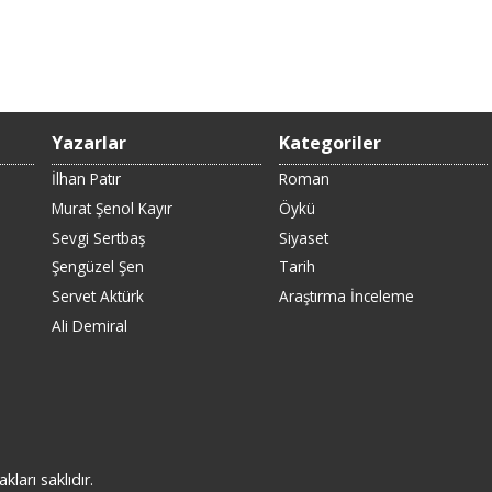
Yazarlar
Kategoriler
İlhan Patır
Roman
Murat Şenol Kayır
Öykü
Sevgi Sertbaş
Siyaset
Şengüzel Şen
Tarih
Servet Aktürk
Araştırma İnceleme
Ali Demiral
rı saklıdır.