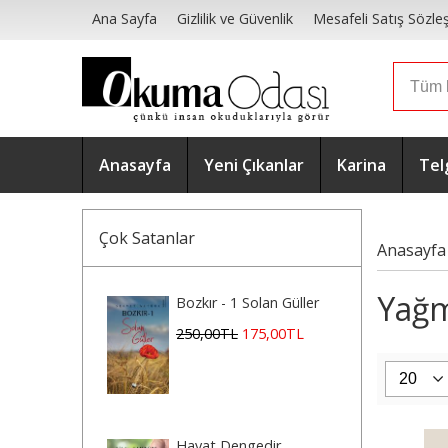
Ana Sayfa
Gizlilik ve Güvenlik
Mesafeli Satış Sözle
Anasayfa
Yeni Çıkanlar
Karina
Tel
Çok Satanlar
Anasayfa
Yağm
Bozkır - 1 Solan Güller
250
,00
TL
175
,00
TL
Hayat Dengedir