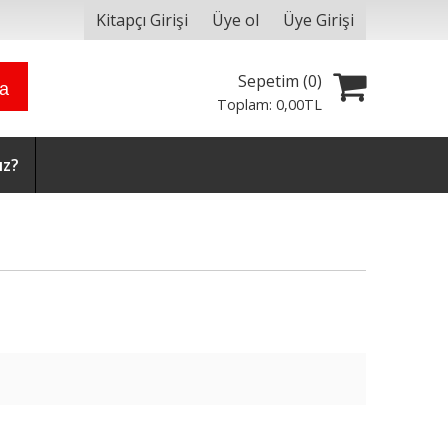
Kitapçı Girişi
Üye ol
Üye Girişi
Sepetim (
0
)
ra
Toplam:
0
,00
TL
ız?