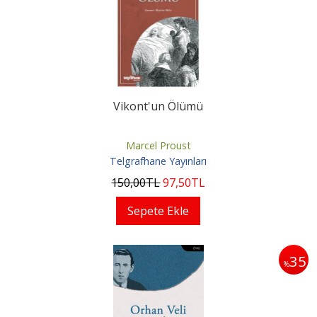
Vikont'un Ölümü
Marcel Proust
Telgrafhane Yayınları
150
,00
TL
97
,50
TL
Sepete Ekle
35
%