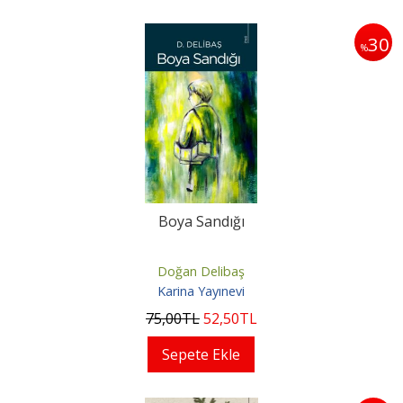
30
%
Boya Sandığı
Doğan Delibaş
Karina Yayınevi
75
,00
TL
52
,50
TL
Sepete Ekle