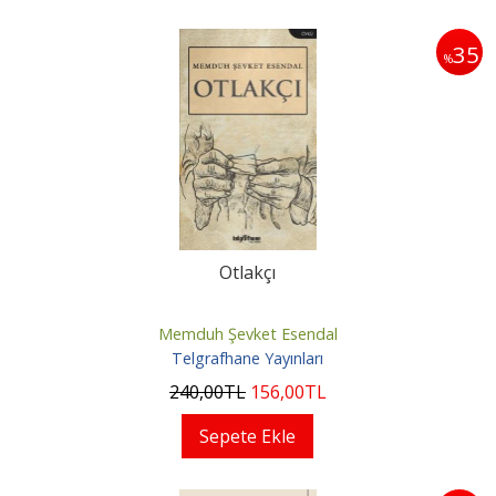
35
%
Otlakçı
Memduh Şevket Esendal
Telgrafhane Yayınları
240
,00
TL
156
,00
TL
Sepete Ekle