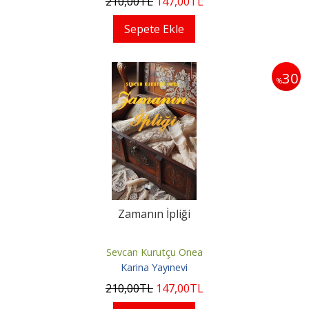
210
,00
TL
147
,00
TL
Sepete Ekle
30
%
Zamanın İpliği
Sevcan Kurutçu Onea
Karina Yayınevi
210
,00
TL
147
,00
TL