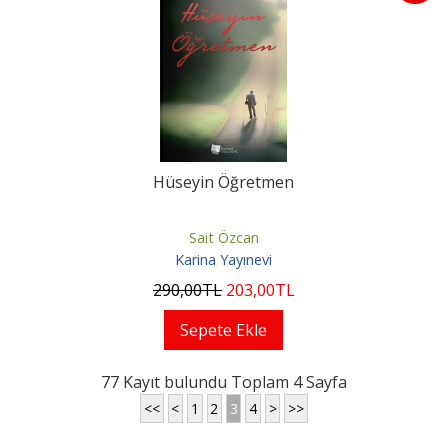
Hüseyin Öğretmen
Sait Özcan
Karina Yayınevi
290
,00
TL
203
,00
TL
Sepete Ekle
77 Kayıt bulundu Toplam 4 Sayfa
<<
<
1
2
3
4
>
>>