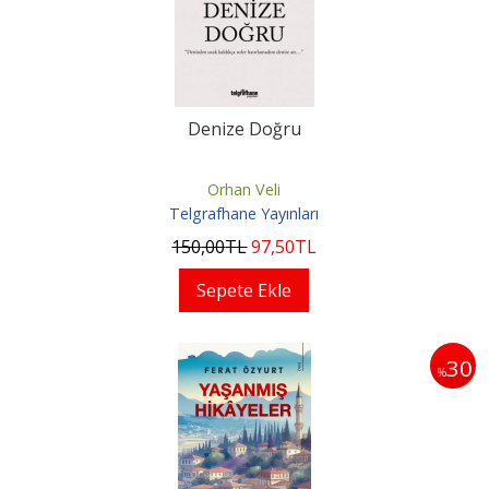
Denize Doğru
Orhan Veli
Telgrafhane Yayınları
150
,00
TL
97
,50
TL
Sepete Ekle
30
%