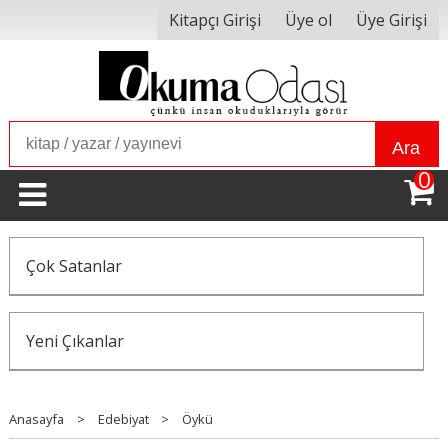
Kitapçı Girişi
Üye ol
Üye Girişi
Ara
0
Çok Satanlar
Yeni Çıkanlar
Anasayfa
>
Edebiyat
>
Öykü