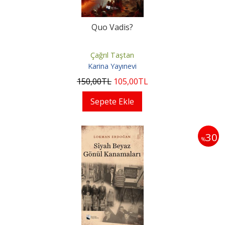
Quo Vadis?
Çağrıl Taştan
Karina Yayınevi
150
,00
TL
105
,00
TL
Sepete Ekle
30
%