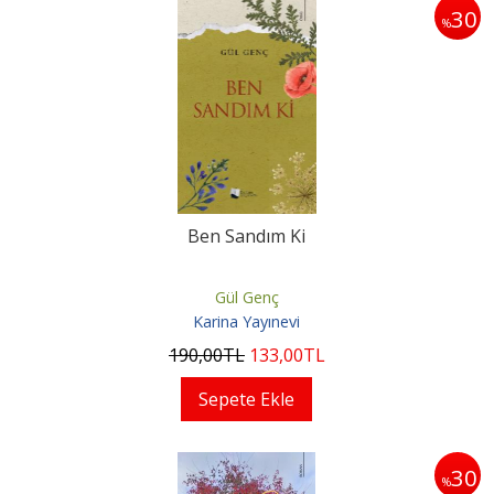
30
%
Ben Sandım Ki
Gül Genç
Karina Yayınevi
190
,00
TL
133
,00
TL
Sepete Ekle
30
%