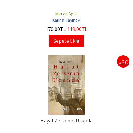
Merve Ağca
Karina Yayınevi
170
,00
TL
119
,00
TL
Sepete Ekle
30
%
Hayat Zerzenin Ucunda