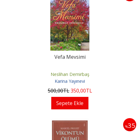
Vefa Mevsimi
Neslihan Demirbaş
Karina Yayınevi
500
,00
TL
350
,00
TL
Sepete Ekle
35
%