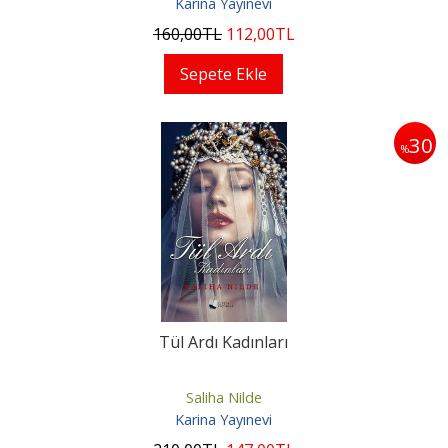
Karina Yayınevi
160
,00
TL
112
,00
TL
Sepete Ekle
30
%
Tül Ardı Kadınları
Saliha Nilde
Karina Yayınevi