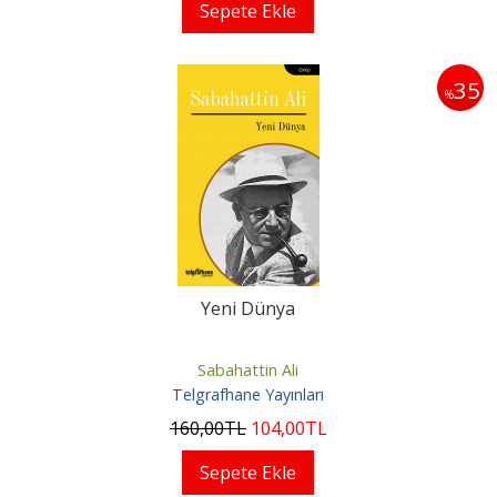
Sepete Ekle
35
%
Yeni Dünya
Sabahattin Ali
Telgrafhane Yayınları
160
,00
TL
104
,00
TL
Sepete Ekle