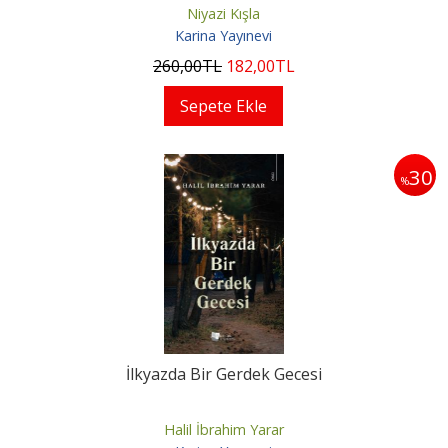
Niyazi Kışla
Karina Yayınevi
260
,00
TL
182
,00
TL
Sepete Ekle
30
%
İlkyazda Bir Gerdek Gecesi
Halil İbrahim Yarar