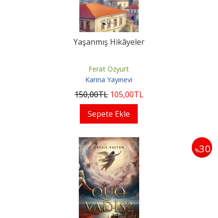
Yaşanmış Hikâyeler
Ferat Özyurt
Karina Yayınevi
150
,00
TL
105
,00
TL
Sepete Ekle
30
%