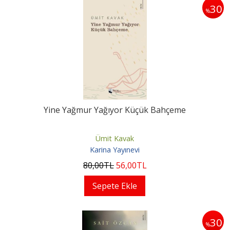
30
%
Yine Yağmur Yağıyor Küçük Bahçeme
Ümit Kavak
Karina Yayınevi
80
,00
TL
56
,00
TL
Sepete Ekle
30
%