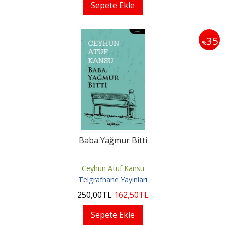
Sepete Ekle
35
%
Baba Yağmur Bitti
Ceyhun Atuf Kansu
Telgrafhane Yayınları
250
,00
TL
162
,50
TL
Sepete Ekle