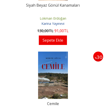
Siyah Beyaz Gönül Kanamaları
Lokman Erdoğan
Karina Yayınevi
130
,00
TL
91
,00
TL
Sepete Ekle
30
%
Cemile