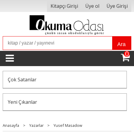
Kitapçı Girişi
Üye ol
Üye Girişi
Ara
0
Çok Satanlar
Yeni Çıkanlar
Anasayfa
>
Yazarlar
>
Yusef Masadow